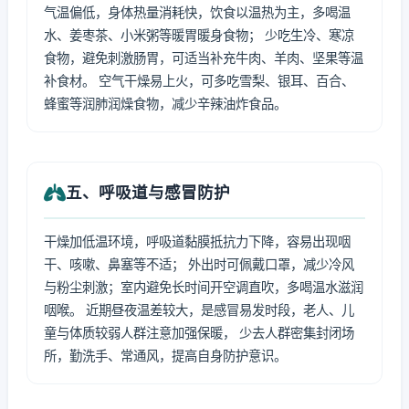
气温偏低，身体热量消耗快，饮食以温热为主，多喝温
水、姜枣茶、小米粥等暖胃暖身食物； 少吃生冷、寒凉
食物，避免刺激肠胃，可适当补充牛肉、羊肉、坚果等温
补食材。 空气干燥易上火，可多吃雪梨、银耳、百合、
蜂蜜等润肺润燥食物，减少辛辣油炸食品。
五、呼吸道与感冒防护
干燥加低温环境，呼吸道黏膜抵抗力下降，容易出现咽
干、咳嗽、鼻塞等不适； 外出时可佩戴口罩，减少冷风
与粉尘刺激；室内避免长时间开空调直吹，多喝温水滋润
咽喉。 近期昼夜温差较大，是感冒易发时段，老人、儿
童与体质较弱人群注意加强保暖， 少去人群密集封闭场
所，勤洗手、常通风，提高自身防护意识。