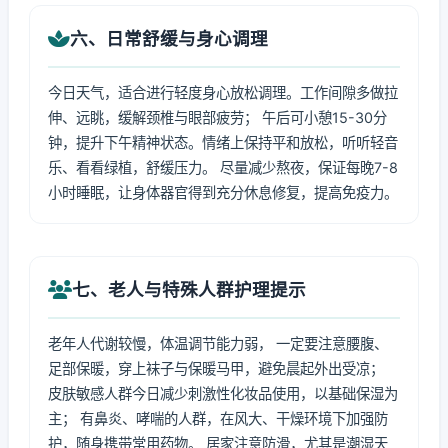
六、日常舒缓与身心调理
今日天气，适合进行轻度身心放松调理。工作间隙多做拉
伸、远眺，缓解颈椎与眼部疲劳； 午后可小憩15-30分
钟，提升下午精神状态。情绪上保持平和放松，听听轻音
乐、看看绿植，舒缓压力。 尽量减少熬夜，保证每晚7-8
小时睡眠，让身体器官得到充分休息修复，提高免疫力。
七、老人与特殊人群护理提示
老年人代谢较慢，体温调节能力弱， 一定要注意腰腹、
足部保暖，穿上袜子与保暖马甲，避免晨起外出受凉；
皮肤敏感人群今日减少刺激性化妆品使用，以基础保湿为
主； 有鼻炎、哮喘的人群，在风大、干燥环境下加强防
护，随身携带常用药物。 居家注意防滑，尤其是潮湿天