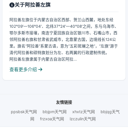
关于阿拉善左旗
阿拉善左旗位于内蒙古自治区西部、贺兰山西麓，地处东经
102°09′—106°04′、北纬37°24′—40°08′之间，东与乌海市、
鄂尔多斯市接壤，南连宁夏回族自治区银川市、石嘴山市，西
邻阿拉善右旗和甘肃省武威市，北靠蒙古国，边境线长124公
里。旗名“阿拉善”系蒙古语，意为“五彩斑斓之地”，“左旗”源于
清代阿拉善和硕特旗划分为左、右两翼的行政建制传统。
阿拉善左旗隶属于内蒙古自治区阿拉...
查看更多介绍
友情链接
ppsbsk天气网
bbjpm天气网
xhxtz天气网
bbjqg天气
网
frzxoa天气网
lzczulin天气网