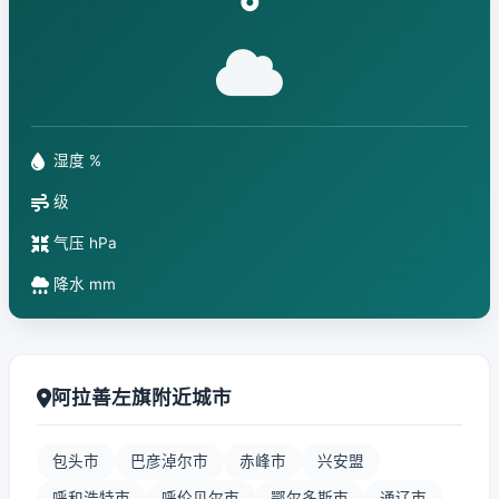
°
湿度 %
级
气压 hPa
降水 mm
阿拉善左旗附近城市
包头市
巴彦淖尔市
赤峰市
兴安盟
呼和浩特市
呼伦贝尔市
鄂尔多斯市
通辽市