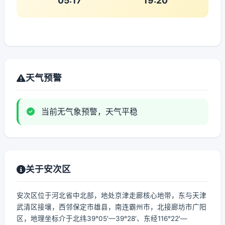
05:17
19:20
天气预警
当前无气象预警，天气平稳
关于安次区
安次区位于河北省中北部，地处京津走廊核心地带，东与天津
武清区接壤，西邻保定市雄县，南连霸州市，北接廊坊市广阳
区，地理坐标介于北纬39°05′—39°28′、东经116°22′—