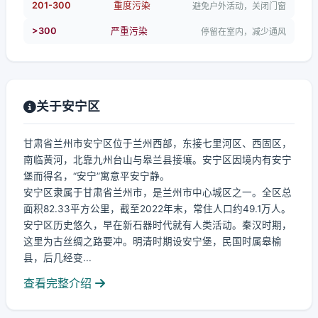
201-300
重度污染
避免户外活动，关闭门窗
>300
严重污染
停留在室内，减少通风
关于安宁区
甘肃省兰州市安宁区位于兰州西部，东接七里河区、西固区，
南临黄河，北靠九州台山与皋兰县接壤。安宁区因境内有安宁
堡而得名，“安宁”寓意平安宁静。
安宁区隶属于甘肃省兰州市，是兰州市中心城区之一。全区总
面积82.33平方公里，截至2022年末，常住人口约49.1万人。
安宁区历史悠久，早在新石器时代就有人类活动。秦汉时期，
这里为古丝绸之路要冲。明清时期设安宁堡，民国时属皋榆
县，后几经变...
查看完整介绍