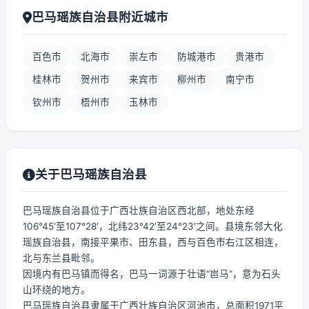
巴马瑶族自治县附近城市
百色市
北海市
崇左市
防城港市
贵港市
桂林市
贺州市
来宾市
柳州市
南宁市
钦州市
梧州市
玉林市
关于巴马瑶族自治县
巴马瑶族自治县位于广西壮族自治区西北部，地处东经
106°45′至107°28′，北纬23°42′至24°23′之间。县境东邻大化
瑶族自治县，南接平果市、田东县，西与百色市右江区相连，
北与东兰县毗邻。
因境内有巴马镇而得名，巴马一词源于壮语“岜马”，意为石头
山环绕的地方。
巴马瑶族自治县隶属于广西壮族自治区河池市，总面积1971平