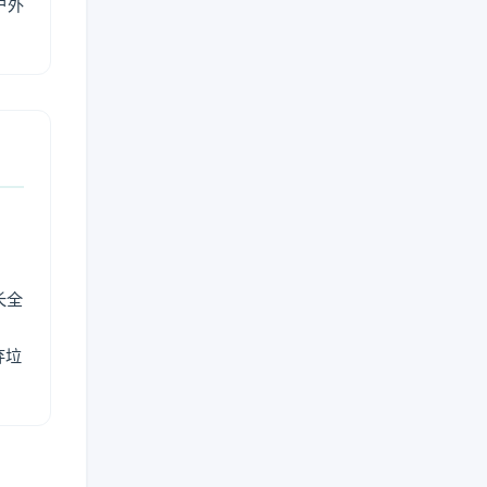
户外
长全
弃垃