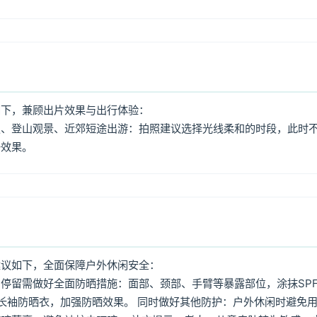
如下，兼顾出片效果与出行体验：
照、登山观景、近郊短途出游：拍照建议选择光线柔和的时段，此时
好效果。
建议如下，全面保障户外休闲安全：
停留需做好全面防晒措施：面部、颈部、手臂等暴露部位，涂抹SPF
着长袖防晒衣，加强防晒效果。 同时做好其他防护：户外休闲时避免