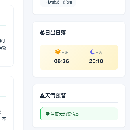
玉树藏族自治州
日出日落
动可
通繁
日出
日落
06:36
20:10
天气预警
较
当前无预警信息
、不