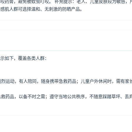
咬药膏，避免被蚊虫叮咬。 补充提示：老人、儿童皮肤较为敏感，
敏感肌人群可选择温和、无刺激的防晒产品。
提示如下，覆盖各类人群：
免剧烈运动，有人陪同，随身携带急救药品；儿童户外休闲时，需有家
、急救药品，以备不时之需；遵守当地公共秩序，不随意踩踏草坪、丢