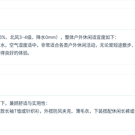
6%、北风3-4级、降水0mm），整体户外休闲适宜度如下：
降水，空气湿度适中，非常适合各类户外休闲活动，无论是短途散步
获得良好的体验。
如下，兼顾舒适与实用性：
款长袖T恤或针织衫，外搭防风夹克、薄毛衣，下装搭配休闲长裤或