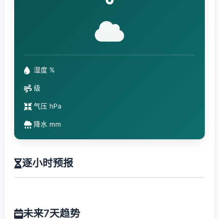
°
湿度 %
级
气压 hPa
降水 mm
逐小时预报
未来7天趋势