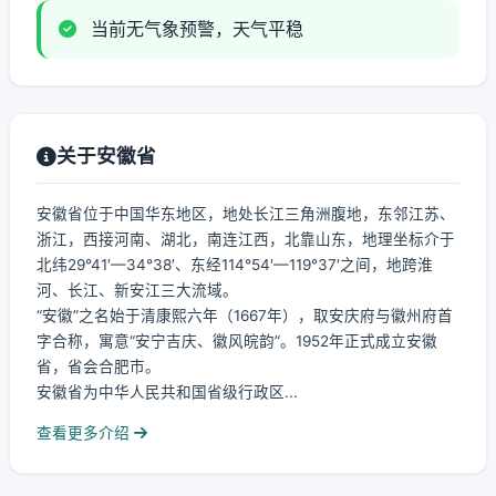
当前无气象预警，天气平稳
关于安徽省
安徽省位于中国华东地区，地处长江三角洲腹地，东邻江苏、
浙江，西接河南、湖北，南连江西，北靠山东，地理坐标介于
北纬29°41′—34°38′、东经114°54′—119°37′之间，地跨淮
河、长江、新安江三大流域。
“安徽”之名始于清康熙六年（1667年），取安庆府与徽州府首
字合称，寓意“安宁吉庆、徽风皖韵”。1952年正式成立安徽
省，省会合肥市。
安徽省为中华人民共和国省级行政区...
查看更多介绍