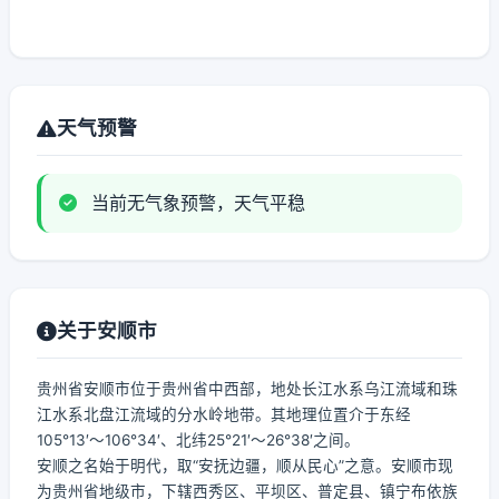
天气预警
当前无气象预警，天气平稳
关于安顺市
贵州省安顺市位于贵州省中西部，地处长江水系乌江流域和珠
江水系北盘江流域的分水岭地带。其地理位置介于东经
105°13′～106°34′、北纬25°21′～26°38′之间。
安顺之名始于明代，取“安抚边疆，顺从民心”之意。安顺市现
为贵州省地级市，下辖西秀区、平坝区、普定县、镇宁布依族